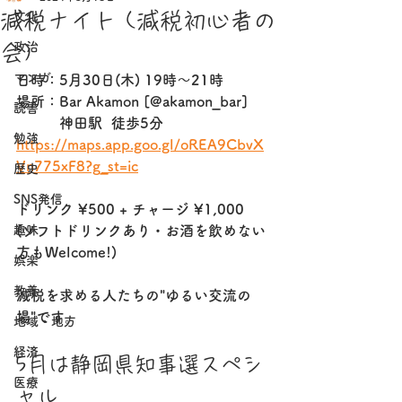
減税ナイト (減税初心者の
文化
政治
会)
マンガ
日時：5月30日(木) 19時〜21時
場所：Bar Akamon
 [@akamon_bar]
読書
　　　神田駅  徒歩5分
勉強
https://maps.app.goo.gl/oREA9CbvX
Vn775xF8?g_st=ic
歴史
SNS発信
ドリンク ¥500 + チャージ ¥1,000
趣味
(ソフトドリンクあり・お酒を飲めない
方もWelcome!)
娯楽
教養
減税を求める人たちの"ゆるい交流の
場"です。
地域・地方
経済
5月は静岡県知事選スペシ
医療
ャル