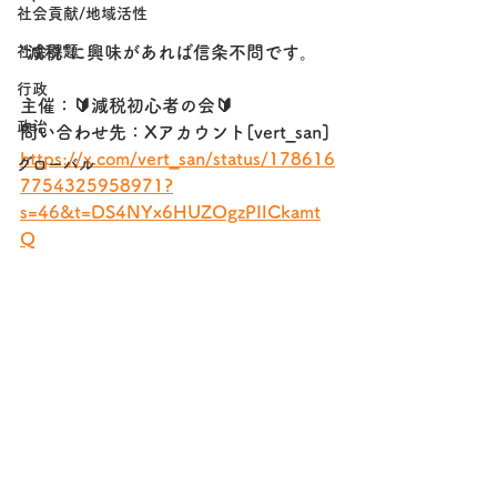
社会貢献/地域活性
社会課題
"減税"に興味があれば信条不問です。
行政
主催：🔰減税初心者の会🔰
政治
問い合わせ先：Xアカウント[vert_san]
https://x.com/vert_san/status/178616
グローバル
7754325958971?
s=46&t=DS4NYx6HUZOgzPIlCkamt
Q