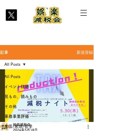
新規登録
記事
All Posts
All Posts
イベント詳細
見もの、読みもの
その他
事務事業評価
娯楽減税会
文芸/思想/哲学
2024年5月18日