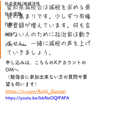
社会貢献/地域活性
愛知県減税会は
減税を求める県
社会課題
民の集まりです。少しずつ有権
行政
者登録が増えています。何も言
わない人のために政治家は動き
政治
ません。一緒に減税の声を上げ
グローバル
ていきましょう。
申し込みは、こちらのXアカウントの
DMへ
（勉強会に参加出来ない方の質問や要
望も伺います）
https://x.com/Aichi_Genzei
https://youtu.be/bkNoOQfFAFA