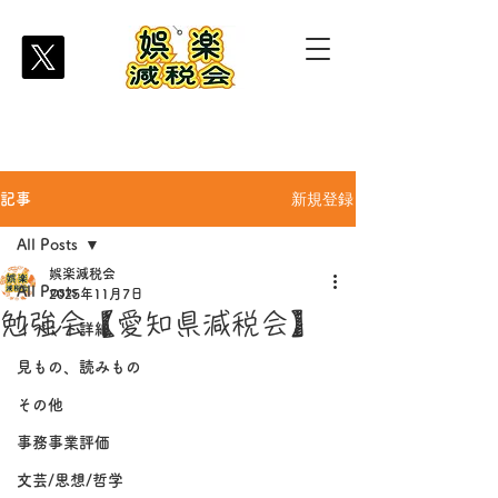
新規登録
記事
All Posts
娯楽減税会
All Posts
2025年11月7日
勉強会【愛知県減税会】
イベント詳細
見もの、読みもの
その他
事務事業評価
文芸/思想/哲学