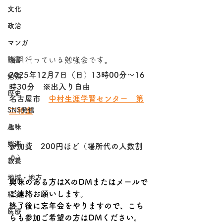
文化
政治
マンガ
毎月行っている勉強会です。
読書
2025年12月7日（日）13時00分～16
勉強
時30分　※出入り自由
歴史
名古屋市　
中村
生涯学習センター
　第
二和室
SNS発信
趣味
娯楽
参加費　200円ほど（場所代の人数割
り）
教養
地域・地方
興味のある方はXのDMまたはメールで
ご連絡お願いします。
経済
終了後に忘年会をやりますので、こち
医療
らも参加ご希望の方はDMください。