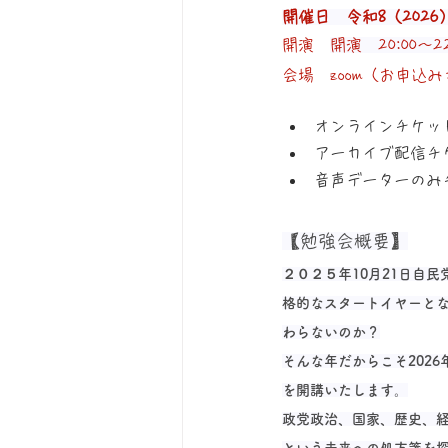
開催日　令和8（2026）
開演　
開演　20:00～2
会場　zoom（お申込み
オンラインチケット(
アーカイブ配信チケ
音声データーのみチ
【勉強会概要】
２０２５年10月21日自
格的なスタートイヤーと
わらないのか？
そんな年だからこそ202
を開講いたします。
政党政治、国家、歴史、