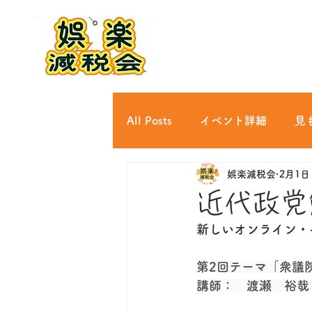
All Posts
イベント詳細
見
娯楽減税会
2月1日
文芸/思想/哲学
文化
近代政党勉
新しいオンライン・
趣味
娯楽
教養
第2回テーマ
「衆議
講師：　渡瀬　裕哉
社会課題
行政
政治