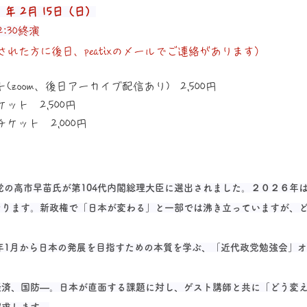
年 2月 15日（日）
2:30終演
された方に後日、peatixのメールでご連絡があります）
zoom、後日アーカイブ配信あり)　2,500円
ット　2,500円
ケット　2,000円
民党の高市早苗氏が第104代内閣総理大臣に選出されました。２０２６年
なります。新政権で「日本が変わる」と一部では沸き立っていますが、
6年1月から日本の発展を目指すための本質を学ぶ、「近代政党勉強会」
経済、国防—。日本が直面する課題に対し、ゲスト講師と共に「どう変