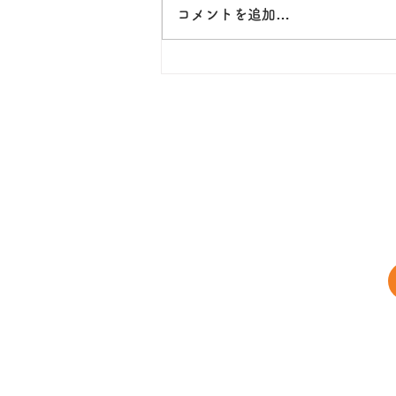
コメントを追加…
近代政党勉強会（オンライン
フォーラム）