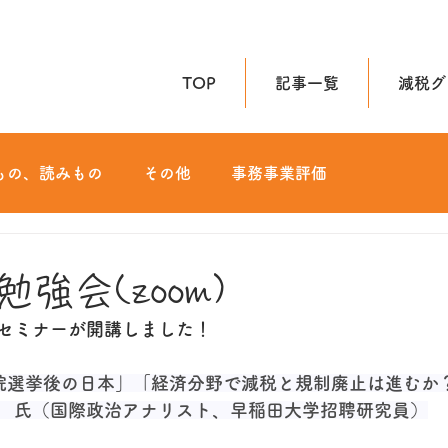
TOP
記事一覧
減税グ
もの、読みもの
その他
事務事業評価
政治
マンガ
読書
勉強
歴史
SNS発信
強会(zoom)
セミナーが開講しました！
地域・地方
経済
医療
社会貢献/地域活性
院選挙後の日本」
「
経済分野で減税と規制廃止は進むか
　氏（国際政治アナリスト、早稲田大学招聘研究員）
グローバル