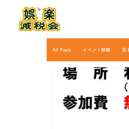
All Posts
イベント詳細
見
文芸/思想/哲学
文化
趣味
娯楽
教養
社会課題
行政
政治