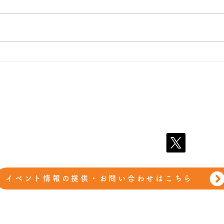
近代政党勉強会(zoom）
減税
屋減
​娯楽減税会
プライバシーポリシー
​会員規約
イベント情報の提供・お問い合わせはこちら
©2026 娯楽減税会.All Rights Reserved.