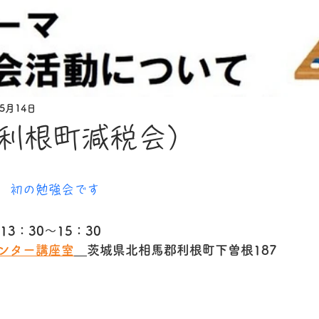
年5月14日
利根町減税会）
　初の勉強会です
3：30～15：30
ンター講座室
茨城県北相馬郡利根町下曽根187