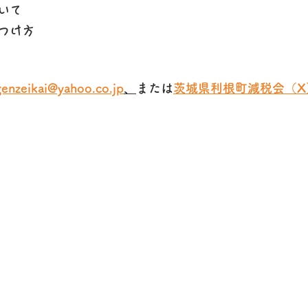
いて
つけ方
enzeikai@yahoo.co.jp
、
または
茨城県利根町減税会（X