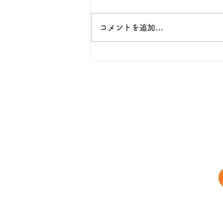
コメントを追加…
2026年7月25日（土）事務事
業評価勉強会【事務事業評価
全国連盟】