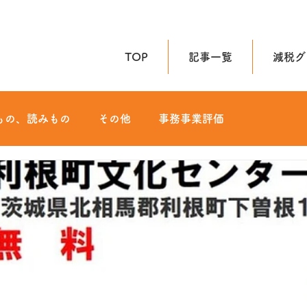
TOP
記事一覧
減税グ
もの、読みもの
その他
事務事業評価
政治
マンガ
読書
勉強
歴史
SNS発信
地域・地方
経済
医療
社会貢献/地域活性
グローバル