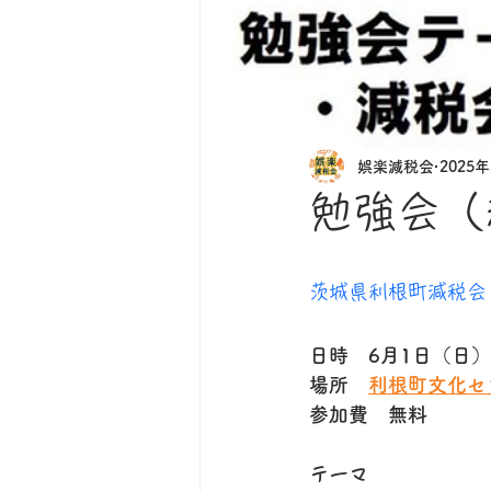
娯楽減税会
2025
勉強会（
茨城県利根町減税会
日時　6月1日（日）1
場所　
利根町文化セ
参加費　無料
テーマ