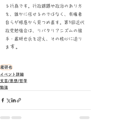
る行為です。行政課題や政治のあり方
を、誰かに任せるのではなく、有権者
自らが根底から見つめ直す。第3回近代
政党勉強会は、リバタリアニズムの旗
手・蔵研也氏を迎え、その核心に迫り
す。
ま
蔵研也
イベント詳細
文芸/思想/哲学
勉強