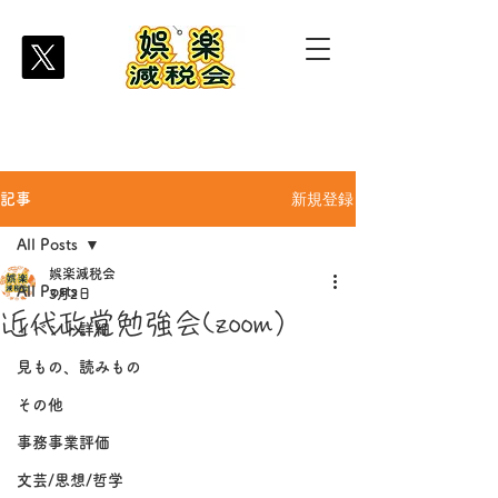
新規登録
記事
All Posts
娯楽減税会
All Posts
3月2日
近代政党勉強会(zoom）
イベント詳細
見もの、読みもの
その他
事務事業評価
文芸/思想/哲学