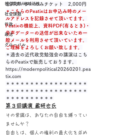
社会貢献/地域活性
音声データーのみチケット　2,000円
＊こちらのPeatixはお申込み時のメー
社会課題
ルアドレスを記録させて頂いてます。
行政
Peatixの機能上、資料PDF(有るとき)・
音声データーの送信が出来ないため一
政治
般メールを利用させて頂いています。
グローバル
ご理解をよろしくお願い致します。
＊過去の近代政党勉強会の講演はこち
らのPeatixで販売しております。
https://modernpolitical20260201.pea
tix.com
＊＊＊＊＊＊＊＊＊＊＊＊＊＊＊＊＊
＊＊＊＊＊＊＊＊＊＊＊＊＊＊＊＊＊
＊＊＊＊＊＊＊＊＊＊
第３回講演 蔵研也氏
その常識は、あなたの自由を縛ってい
ませんか？
自由とは、個人の権利の最大化を求め