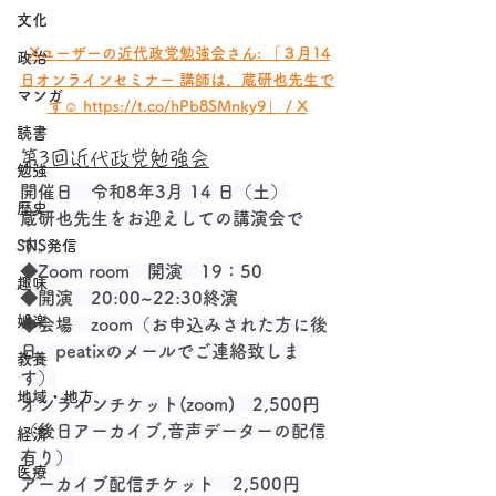
文化
 Xユーザーの近代政党勉強会さん: 「３月14
政治
日オンラインセミナー 講師は、蔵研也先生で
マンガ
す☺️ 
https://t.co/hPb8SMnky9」
 / X
読書
第3回近代政党勉強会
勉強
開催日　令和8年3月 14 日（土）
歴史
蔵研也先生をお迎えしての講演会で
す。
SNS発信
◆Zoom room　開演　19：50
趣味
◆開演　20:00~22:30終演
娯楽
◆会場　zoom（お申込みされた方に後
日、peatixのメールでご連絡致しま
教養
す）
地域・地方
オンラインチケット(zoom)　2,500円
（後日アーカイブ,音声データーの配信
経済
有り）
医療
アーカイブ配信チケット　2,500円