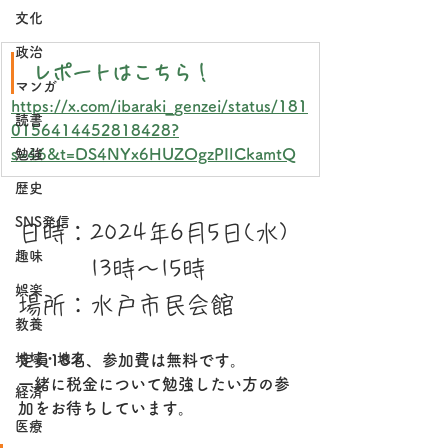
文化
政治
レポートはこちら！
マンガ
https://x.com/ibaraki_genzei/status/181
読書
0156414452818428?
s=46&t=DS4NYx6HUZOgzPIlCkamtQ
勉強
歴史
SNS発信
日時：2024年6月5日(水)
趣味
　　　13時〜15時
娯楽
場所：水戸市民会館
教養
地域・地方
定員18名、参加費は無料です。
一緒に税金について勉強したい方の参
経済
加をお待ちしています。
医療