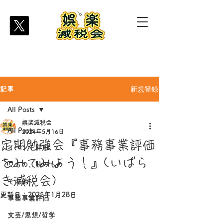
新規登録
記事
All Posts
娯楽減税会
All Posts
2024年5月16日
定期勉強会『事務事業評価
イベント詳細
をみてみよう！』(いばら
見もの、読みもの
き減税会)
その他
更新日：
2025年1月28日
事務事業評価
文芸/思想/哲学