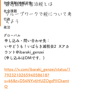
社会貢献/地域活性
最近話題の宿泊税とは
社会課題
グループワークで税について考
行政
えよう
政治
グローバル
申し込み・問い合わせ先：
いやどうも！いばらき減税会2  Xアカ
ウント@ibaraki_genzei
(申し込みはDMです。)
https://x.com/ibaraki_genzei/status/1
792321026594058618?
s=46&t=DS4NYx6HUZOgzPIlCkamt
Q