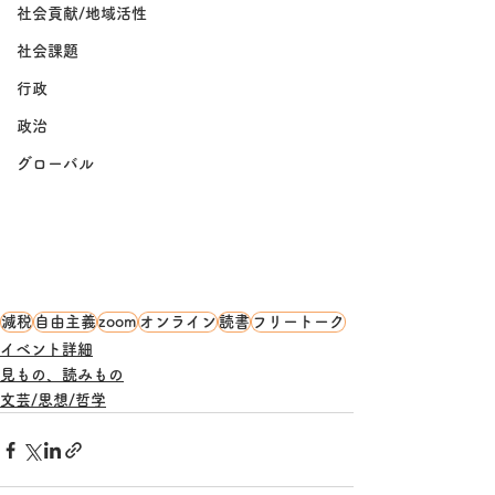
社会貢献/地域活性
社会課題
行政
政治
グローバル
減税
自由主義
zoom
オンライン
読書
フリートーク
イベント詳細
見もの、読みもの
文芸/思想/哲学