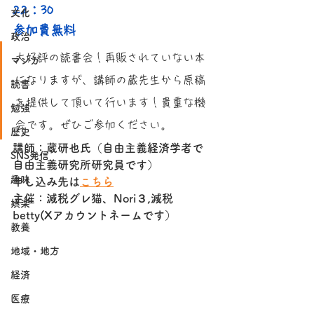
22：30
文化
参加費無料
政治
大好評の読書会！再販されていない本
マンガ
になりますが、講師の蔵先生から原稿
読書
を提供して頂いて行います！貴重な機
勉強
会です。ぜひご参加ください。
歴史
講師：蔵研也氏（自由主義経済学者で
SNS発信
自由主義研究所研究員です）
趣味
申し込み先は
こちら
主催：減税グレ猫、Nori３,減税
娯楽
betty(Xアカウントネームです）
教養
地域・地方
経済
医療