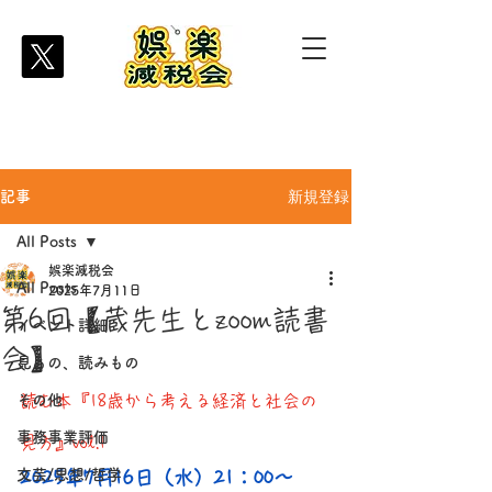
新規登録
記事
All Posts
娯楽減税会
All Posts
2025年7月11日
第6回【蔵先生とzoom読書
イベント詳細
会】
見もの、読みもの
その他
読む本『18歳から考える経済と社会の
事務事業評価
見方』vol.1
文芸/思想/哲学
2025年7月16日（水）21：00～